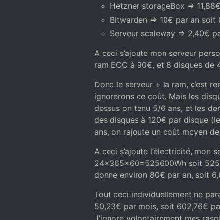
Hetzner storageBox => 11,88€
Bitwarden => 10€ par an soit
Serveur scaleway => 2,40€ pa
A ceci s’ajoute mon serveur pers
ram ECC à 90€, et 8 disques de 4
Donc le serveur + la ram, c’est re
ignorerons ce coût. Mais les disq
dessus on tenu 5/6 ans, et les der
des disques à 120€ par disque (le
ans, on rajoute un coût moyen de 
A ceci s’ajoute l’électricité, m
24x365x60=525600Wh soit 525,6k
donne environ 80€ par an, soit 6,
Tout ceci individuellement ne par
50,23€ par mois, soit 602,76€ par 
J’ignore volontairement mes rasp