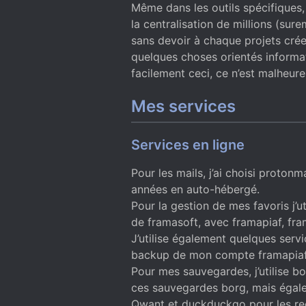
Même dans les outils spécifiques, 
la centralisation de millions (sur
sans devoir à chaque projets crée
quelques choses orientés informat
facilement ceci, ce n’est malheur
Mes services
Services en ligne
Pour les mails, j’ai choisi proton
années en auto-hébergé.
Pour la gestion de mes favoris j’uti
de framasoft, avec framapiaf, f
J’utilise également quelques serv
backup de mon compte framapiaf
Pour mes sauvegardes, j’utilise b
ces sauvegardes borg, mais égale
Qwant et duckduckgo pour les re