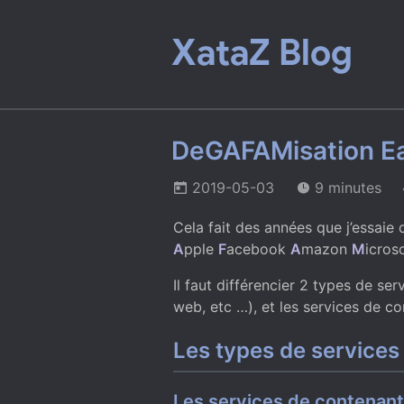
XataZ Blog
DeGAFAMisation Ea
2019-05-03
9 minutes
Cela fait des années que j’essaie 
A
pple
F
acebook
A
mazon
M
icros
Il faut différencier 2 types de se
web, etc …), et les services de co
Les types de services
Les services de contenan