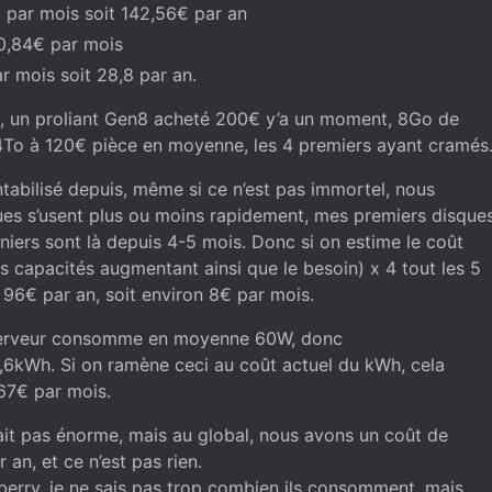
 par mois soit 142,56€ par an
 0,84€ par mois
r mois soit 28,8 par an.
o, un proliant Gen8 acheté 200€ y’a un moment, 8Go de
To à 120€ pièce en moyenne, les 4 premiers ayant cramés
ntabilisé depuis, même si ce n’est pas immortel, nous
ues s’usent plus ou moins rapidement, mes premiers disque
niers sont là depuis 4-5 mois. Donc si on estime le coût
s capacités augmentant ainsi que le besoin) x 4 tout les 5
96€ par an, soit environ 8€ par mois.
on serveur consomme en moyenne 60W, donc
Wh. Si on ramène ceci au coût actuel du kWh, cela
67€ par mois.
ait pas énorme, mais au global, nous avons un coût de
an, et ce n’est pas rien.
berry, je ne sais pas trop combien ils consomment, mais